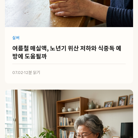
실버
여름철 매실액, 노년기 위산 저하와 식중독 예
방에 도움될까
07.02
·
12분 읽기