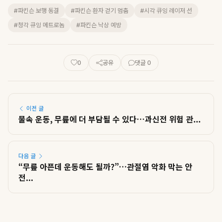
#파킨슨 보행 동결
#파킨슨 환자 걷기 멈춤
#시각 큐잉 레이저 선
#청각 큐잉 메트로놈
#파킨슨 낙상 예방
0
공유
댓글 0
이전 글
물속 운동, 무릎에 더 부담될 수 있다…과신전 위험 관...
다음 글
“무릎 아픈데 운동해도 될까?”…관절염 악화 막는 안
전...