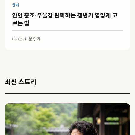
실버
안면 홍조·우울감 완화하는 갱년기 영양제 고
르는 법
05.06
·
15분 읽기
최신 스토리