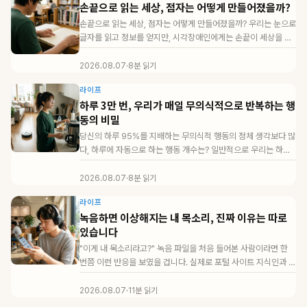
손끝으로 읽는 세상, 점자는 어떻게 만들어졌을까?
손끝으로 읽는 세상, 점자는 어떻게 만들어졌을까? 우리는 눈으로
글자를 읽고 정보를 얻지만, 시각장애인에게는 손끝이 세상을 읽
는 통로가 됩니다....
2026.08.07
·
8분 읽기
라이프
하루 3만 번, 우리가 매일 무의식적으로 반복하는 행
동의 비밀
당신의 하루 95%를 지배하는 무의식적 행동의 정체 생각보다 많
다, 하루에 자동으로 하는 행동 개수는? 일반적으로 우리는 하루
약 3만 5천 번...
2026.08.07
·
8분 읽기
라이프
녹음하면 이상해지는 내 목소리, 진짜 이유는 따로
있습니다
"이게 내 목소리라고?" 녹음 파일을 처음 들어본 사람이라면 한
번쯤 이런 반응을 보였을 겁니다. 실제로 포털 사이트 지식인과 커
뮤니티에서 '녹...
2026.08.07
·
11분 읽기