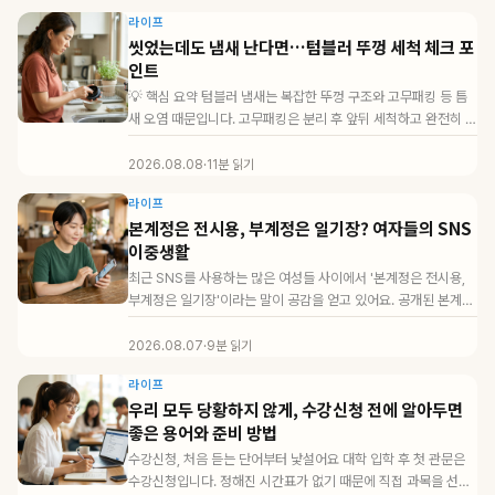
라이프
씻었는데도 냄새 난다면…텀블러 뚜껑 세척 체크 포
인트
💡 핵심 요약 텀블러 냄새는 복잡한 뚜껑 구조와 고무패킹 등 틈
새 오염 때문입니다. 고무패킹은 분리 후 앞뒤 세척하고 완전히 말
려야 세균 번식을...
2026.08.08
·
11분 읽기
라이프
본계정은 전시용, 부계정은 일기장? 여자들의 SNS
이중생활
최근 SNS를 사용하는 많은 여성들 사이에서 '본계정은 전시용,
부계정은 일기장'이라는 말이 공감을 얻고 있어요. 공개된 본계정
에서는 깔끔하게 ...
2026.08.07
·
9분 읽기
라이프
우리 모두 당황하지 않게, 수강신청 전에 알아두면
좋은 용어와 준비 방법
수강신청, 처음 듣는 단어부터 낯설어요 대학 입학 후 첫 관문은
수강신청입니다. 정해진 시간표가 없기 때문에 직접 과목을 선택