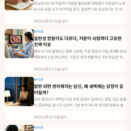
왼손잡이는 왜 적을까? 주변을 둘러보면 대부분의 사람들이 오른
손으로 글을 쓰고 젓가락을 든다. 일반적으로 왼손잡이는 전 세계
인구의 약 10%에...
2026.08.07
·
12분 읽기
라이프
일란성 쌍둥이도 다르다, 지문이 사람마다 고유한
진짜 이유
태아 시기에 결정되는 평생 신분증, 지문 형성의 비밀 휴대폰 잠금
해제부터 신원 확인까지, 지문은 현대 생활에서 가장 확실한 개인
식별 수단입니...
2026.08.07
·
11분 읽기
라이프
밤만 되면 센치해지는 당신, 왜 새벽에는 감정이 깊
어질까?
낮엔 괜찮다가 새벽만 되면 유독 감정이 깊어지는 경험, 많은 분들
이 공감하실 겁니다. 단순히 기분 탓이 아니라 호르몬 변화와 생체
리듬, 환경적 ...
2026.08.07
·
9분 읽기
라이프