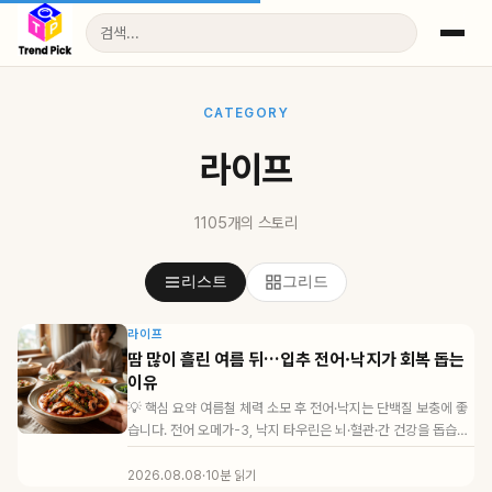
CATEGORY
라이프
1105개의 스토리
리스트
그리드
라이프
땀 많이 흘린 여름 뒤…입추 전어·낙지가 회복 돕는
이유
💡 핵심 요약 여름철 체력 소모 후 전어·낙지는 단백질 보충에 좋
습니다. 전어 오메가-3, 낙지 타우린은 뇌·혈관·간 건강을 돕습니
다. 신장·통...
2026.08.08
·
10분 읽기