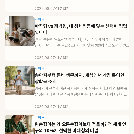
해야 하지만, '전...
2026.08.07
·
11분 읽기
라이프
아침형 vs 저녁형, 내 생체리듬에 맞는 선택이 정답
입니다
[이런 분들이 읽으시면 좋습니다] 아침 기상이 어렵거나 밤에 더
집중이 잘 되는 분 출근·등교 시간에 맞춰 생활하려고 노력 중인
분 수면시간이 ...
2026.08.07
·
11분 읽기
라이프
송아지부터 좀비 생존까지, 세상에서 가장 특이한
장학금 소개
성적만이 전부가 아닌 장학금의 세계 장학금이라고 하면 보통 높
은 성적이나 어려운 가정형편을 떠올리기 쉽습니다. 하지만 세상
에는 전혀 다른 기준으...
2026.08.07
·
11분 읽기
라이프
왼손잡이는 왜 오른손잡이보다 적을까? 전 세계 인
구의 10%가 선택한 비대칭의 비밀