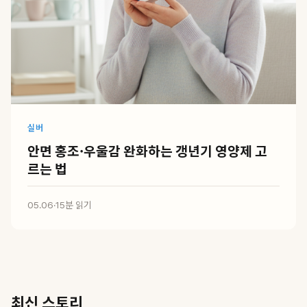
실버
안면 홍조·우울감 완화하는 갱년기 영양제 고
르는 법
05.06
·
15분 읽기
최신 스토리