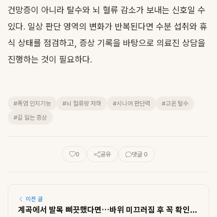
건망증이 아니라 탈수와 뇌 혈류 감소가 보내는 신호일 수
있다. 일상 판단 영역의 변화가 반복된다면 수분 섭취와 휴
식 상태를 점검하고, 증상 기록을 바탕으로 의료진 상담을
진행하는 것이 필요하다.
#폭염 인지기능
#뇌 혈류량 저하
#시니어 판단력
#고온 탈수
#길 잃는 증상
0
공유
댓글 0
이전 글
계곡에서 발목 삐끗했다면…바위 미끄러짐 후 꼭 확인...