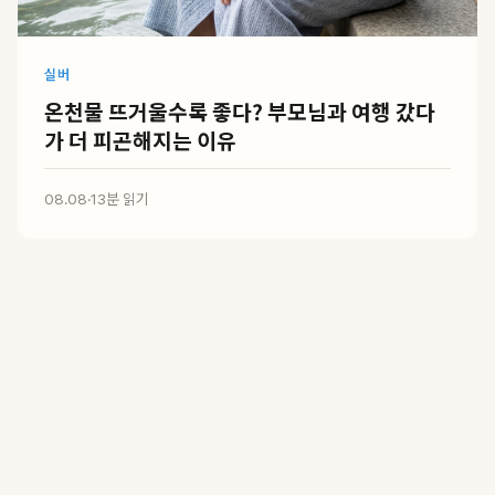
실버
온천물 뜨거울수록 좋다? 부모님과 여행 갔다
가 더 피곤해지는 이유
08.08
·
13분 읽기