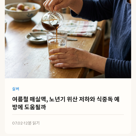
실버
여름철 매실액, 노년기 위산 저하와 식중독 예
방에 도움될까
07.02
·
12분 읽기