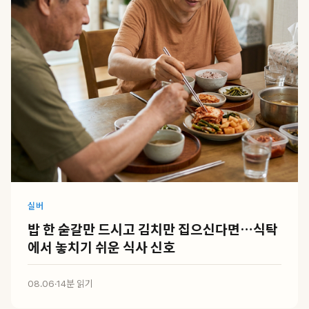
실버
밥 한 숟갈만 드시고 김치만 집으신다면…식탁
에서 놓치기 쉬운 식사 신호
08.06
·
14분 읽기