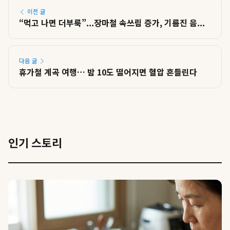
이전 글
“먹고 나면 더부룩”...장마철 속쓰림 증가, 기름진 음...
다음 글
휴가철 계곡 여행… 밤 10도 떨어지면 혈압 흔들린다
인기 스토리