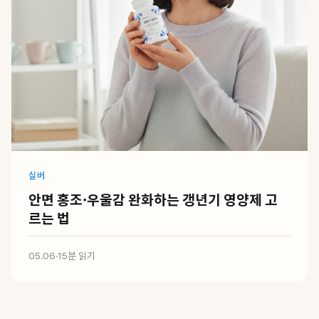
실버
안면 홍조·우울감 완화하는 갱년기 영양제 고
르는 법
05.06
·
15분 읽기