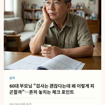
실버
60대 부모님 "검사는 괜찮다는데 왜 이렇게 피
곤할까"…흔히 놓치는 체크 포인트
08.06
·
15분 읽기