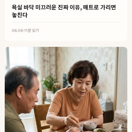
욕실 바닥 미끄러운 진짜 이유, 매트로 가리면
놓친다
08.06
·
11분 읽기