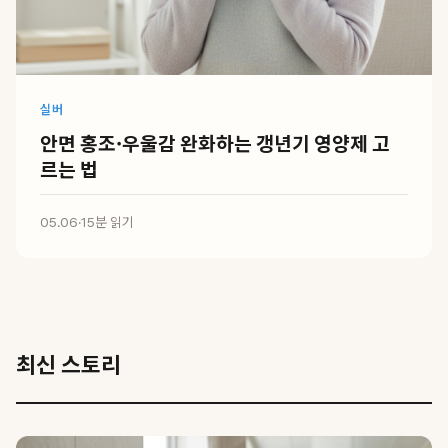
실버
안면 홍조·우울감 완화하는 갱년기 영양제 고
르는 법
05.06
·
15분 읽기
최신 스토리