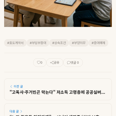
#효도계약서
#부담부증여
#상속조건
#부양의무
#증여해제
0
공유
댓글 0
이전 글
"고독사·주거빈곤 막는다" 저소득 고령층에 공공실버...
다음 글