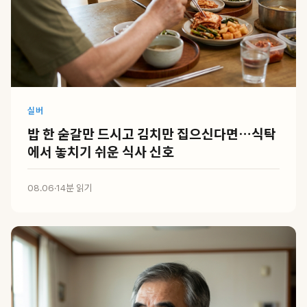
실버
밥 한 숟갈만 드시고 김치만 집으신다면…식탁
에서 놓치기 쉬운 식사 신호
08.06
·
14분 읽기