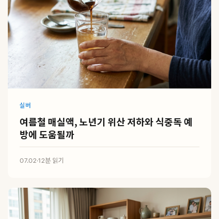
실버
여름철 매실액, 노년기 위산 저하와 식중독 예
방에 도움될까
07.02
·
12분 읽기