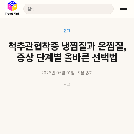
건강
척추관협착증 냉찜질과 온찜질,
증상 단계별 올바른 선택법
2026년 05월 01일 · 9분 읽기
광고