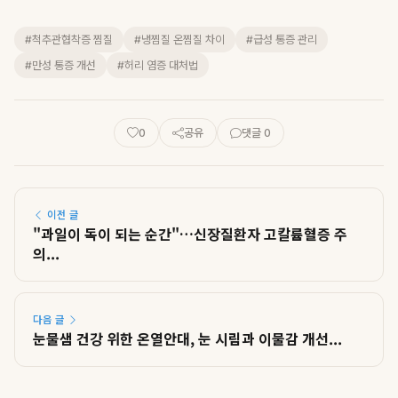
#척추관협착증 찜질
#냉찜질 온찜질 차이
#급성 통증 관리
#만성 통증 개선
#허리 염증 대처법
0
공유
댓글 0
이전 글
"과일이 독이 되는 순간"…신장질환자 고칼륨혈증 주
의...
다음 글
눈물샘 건강 위한 온열안대, 눈 시림과 이물감 개선...