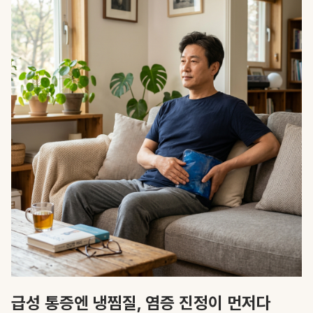
급성 통증엔 냉찜질, 염증 진정이 먼저다