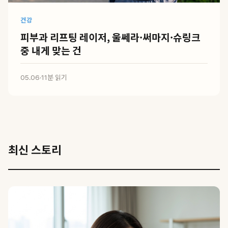
건강
피부과 리프팅 레이저, 울쎄라·써마지·슈링크
중 내게 맞는 건
05.06
·
11분 읽기
최신 스토리