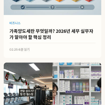
비즈니스
가족양도세란 무엇일까? 2026년 세무 실무자
가 알아야 할 핵심 정리
02.25
·
8분 읽기