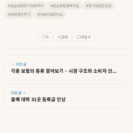
#실손보험장기보험차이
#실손보험중복가입
#장기보험진단금
#보험갱신주기
#의료비보장비교
0
공유
댓글 0
이전 글
각종 보험의 종류 알아보기 – 시장 구조와 소비자 선...
다음 글
올해 대학 31곳 등록금 인상