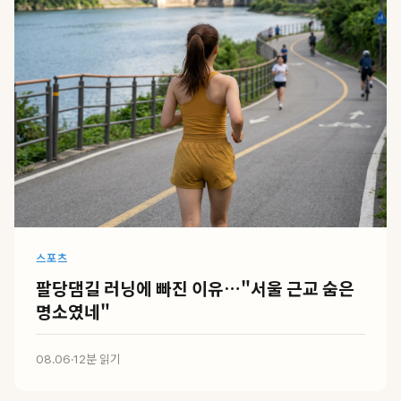
스포츠
팔당댐길 러닝에 빠진 이유…"서울 근교 숨은
명소였네"
08.06
·
12분 읽기