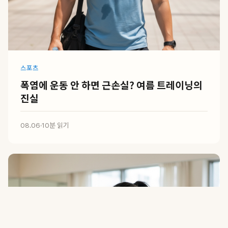
스포츠
폭염에 운동 안 하면 근손실? 여름 트레이닝의
진실
08.06
·
10분 읽기