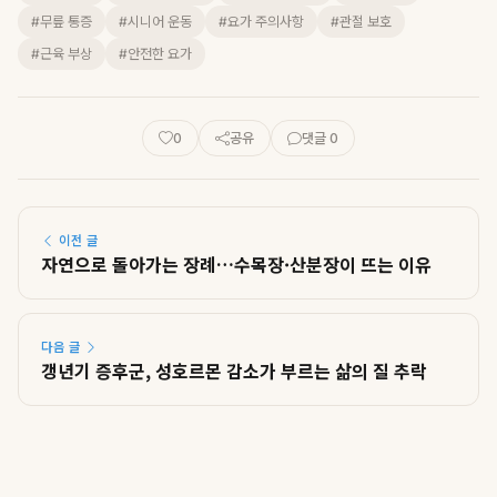
#무릎 통증
#시니어 운동
#요가 주의사항
#관절 보호
#근육 부상
#안전한 요가
0
공유
댓글 0
이전 글
자연으로 돌아가는 장례…수목장·산분장이 뜨는 이유
다음 글
갱년기 증후군, 성호르몬 감소가 부르는 삶의 질 추락