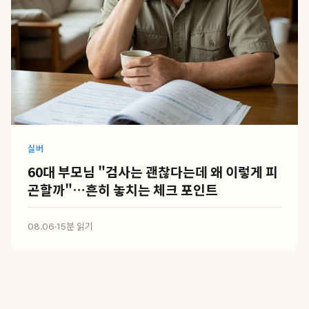
실버
60대 부모님 "검사는 괜찮다는데 왜 이렇게 피
곤할까"…흔히 놓치는 체크 포인트
08.06
·
15분 읽기