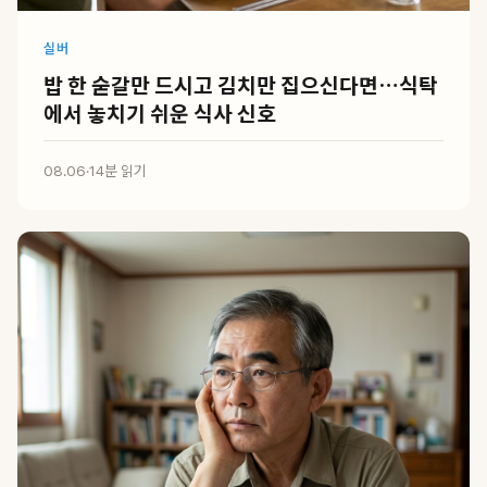
실버
밥 한 숟갈만 드시고 김치만 집으신다면…식탁
에서 놓치기 쉬운 식사 신호
08.06
·
14분 읽기