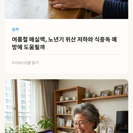
실버
여름철 매실액, 노년기 위산 저하와 식중독 예
방에 도움될까
07.02
·
12분 읽기