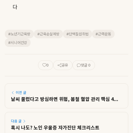
다
#노년기근육량
#근육손실예방
#단백질섭취법
#근력운동
#시니어건강
0
공유
댓글 0
이전 글
날씨 풀렸다고 방심하면 위험, 봄철 혈압 관리 핵심 4...
다음 글
혹시 나도? 노인 우울증 자가진단 체크리스트