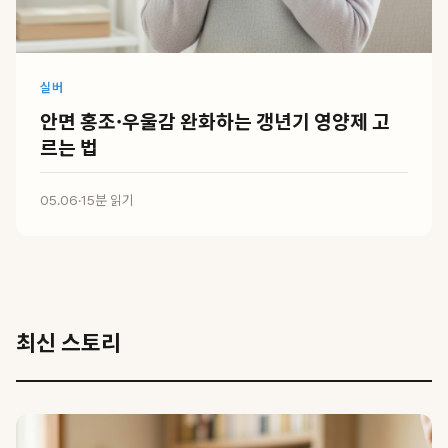
실버
안면 홍조·우울감 완화하는 갱년기 영양제 고
르는 법
05.06
·
15분 읽기
최신 스토리