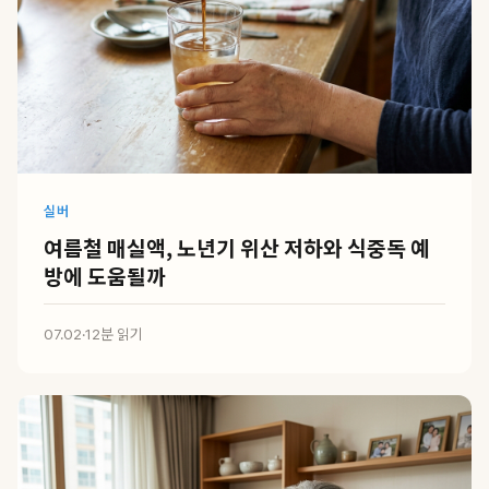
실버
여름철 매실액, 노년기 위산 저하와 식중독 예
방에 도움될까
07.02
·
12분 읽기