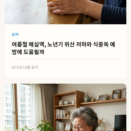
실버
여름철 매실액, 노년기 위산 저하와 식중독 예
방에 도움될까
07.02
·
12분 읽기