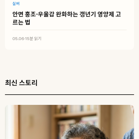
실버
안면 홍조·우울감 완화하는 갱년기 영양제 고
르는 법
05.06
·
15분 읽기
최신 스토리