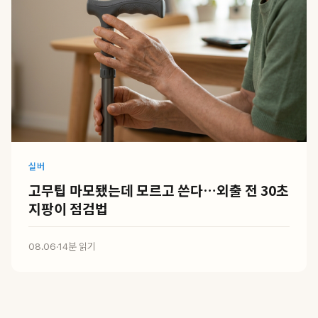
실버
고무팁 마모됐는데 모르고 쓴다…외출 전 30초
지팡이 점검법
08.06
·
14분 읽기