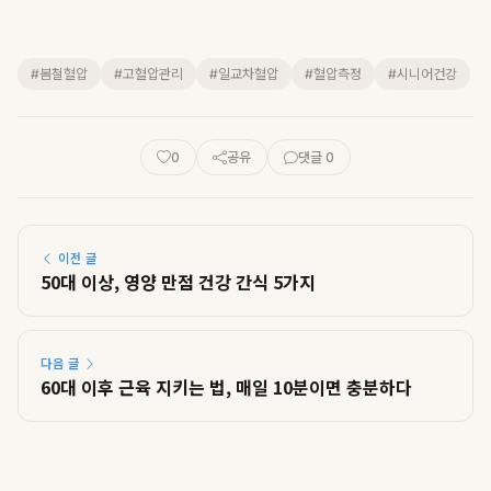
#봄철혈압
#고혈압관리
#일교차혈압
#혈압측정
#시니어건강
0
공유
댓글 0
이전 글
50대 이상, 영양 만점 건강 간식 5가지
다음 글
60대 이후 근육 지키는 법, 매일 10분이면 충분하다