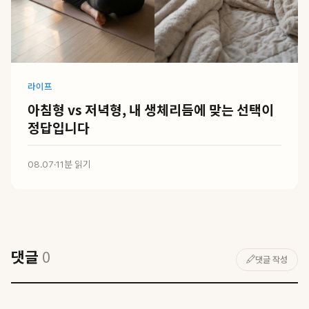
라이프
아침형 vs 저녁형, 내 생체리듬에 맞는 선택이
정답입니다
08.07
·
11분 읽기
댓글
0
댓글 작성