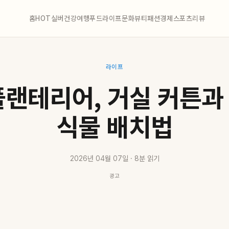
홈
HOT
실버
건강
여행
푸드
라이프
문화
뷰티
패션
경제
스포츠
리뷰
라이프
플랜테리어, 거실 커튼과
식물 배치법
2026년 04월 07일 · 8분 읽기
광고