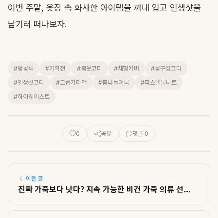
이번 주말, 옷장 속 화사한 아이템을 꺼내 입고 인생샷을
남기러 떠나보자.
#벚꽃룩
#기획전
#봄옷코디
#체형커버
#꽃구경코디
#인생샷코디
#크롭가디건
#봄나들이룩
#파스텔톤니트
#하이웨이스트
0
공유
댓글 0
이전 글
진짜 가죽보다 낫다? 지속 가능한 비건 가죽 의류 선...