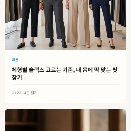
패션
체형별 슬랙스 고르는 기준, 내 몸에 딱 맞는 핏
찾기
01.23
·
14분 읽기