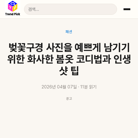
패션
벚꽃구경 사진을 예쁘게 남기기
위한 화사한 봄옷 코디법과 인생
샷 팁
2026년 04월 07일 · 11분 읽기
광고