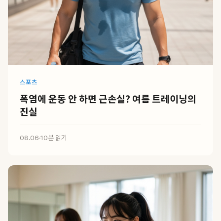
스포츠
폭염에 운동 안 하면 근손실? 여름 트레이닝의
진실
08.06
·
10분 읽기