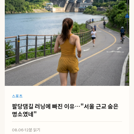
스포츠
팔당댐길 러닝에 빠진 이유…"서울 근교 숨은
명소였네"
08.06
·
12분 읽기