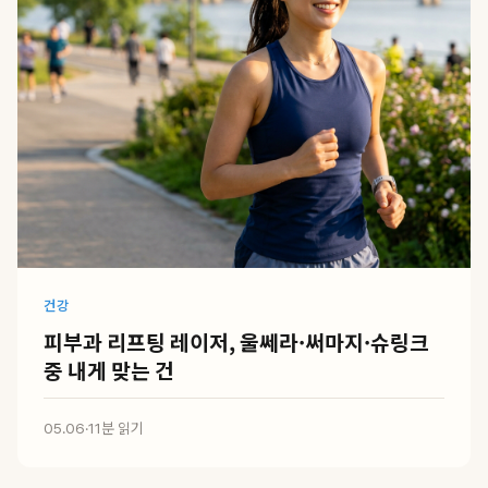
건강
피부과 리프팅 레이저, 울쎄라·써마지·슈링크
중 내게 맞는 건
05.06
·
11분 읽기