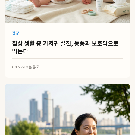
건강
침상 생활 중 기저귀 발진, 통풍과 보호막으로
막는다
04.27
·
10분 읽기