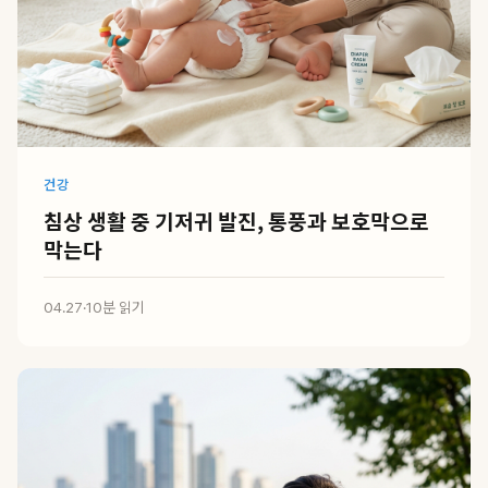
건강
침상 생활 중 기저귀 발진, 통풍과 보호막으로
막는다
04.27
·
10분 읽기