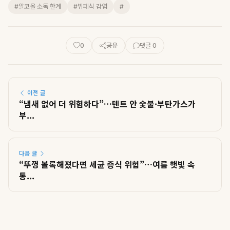
#알코올 소독 한계
#뷔페식 감염
#
0
공유
댓글 0
이전 글
“냄새 없어 더 위험하다”…텐트 안 숯불·부탄가스가
부...
다음 글
“뚜껑 볼록해졌다면 세균 증식 위험”…여름 햇빛 속
통...