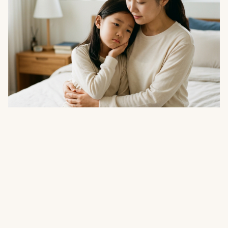
건강
"잠만 자고 나면 턱이 아파요"…소리 없이 진
행되는 소아 이갈이 점검법
08.08
·
11분 읽기