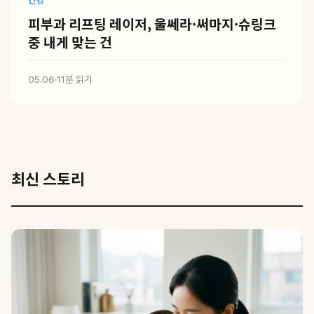
건강
피부과 리프팅 레이저, 울쎄라·써마지·슈링크
중 내게 맞는 건
05.06
·
11분 읽기
최신 스토리