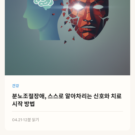
건강
분노조절장애, 스스로 알아차리는 신호와 치료
시작 방법
04.21
·
12분 읽기