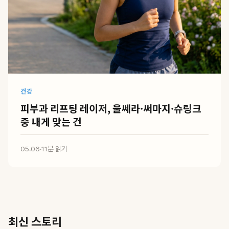
건강
피부과 리프팅 레이저, 울쎄라·써마지·슈링크
중 내게 맞는 건
05.06
·
11분 읽기
최신 스토리