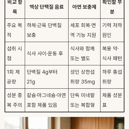
비교 항
확인할 부
액상 단백질 음료
아연 보충제
목
분
주요 목
하체·근육 단백질
세포 회복·면
기력 저하
적
보충
역 기능 지원
원인
섭취 시
식사와 함께
복용 약·
식사 사이·운동 후
점
또는 별도
식사 패턴
1회 제
단백질 4g부터
성인 상한섭
하루 총섭
공량
21g
취량 35mg
취량
성분 중
칼슘·마그네슘·아연
단독 미네랄
제품 성분
복 주의
포함 제품 있음
또는 복합형
표