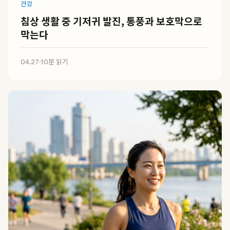
건강
침상 생활 중 기저귀 발진, 통풍과 보호막으로
막는다
04.27
·
10분 읽기