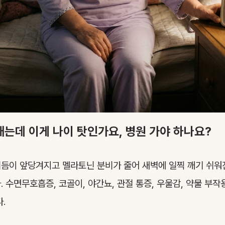
 깨는데 이게 나이 탓인가요, 병원 가야 하나요?
듬이 앞당겨지고 멜라토닌 분비가 줄어 새벽에 일찍 깨기 쉬워
 수면무호흡증, 코골이, 야간뇨, 관절 통증, 우울감, 약물 부작
.