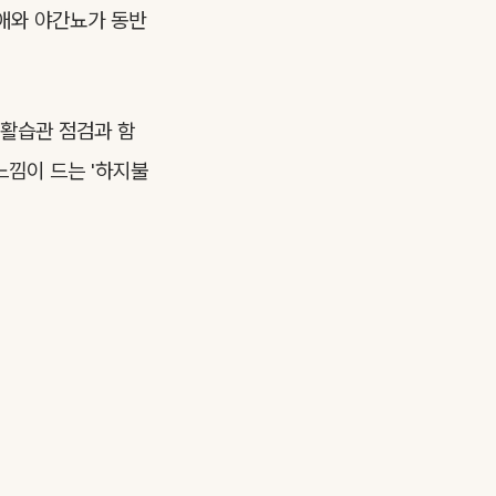
애와 야간뇨가 동반
생활습관 점검과 함
느낌이 드는 '하지불