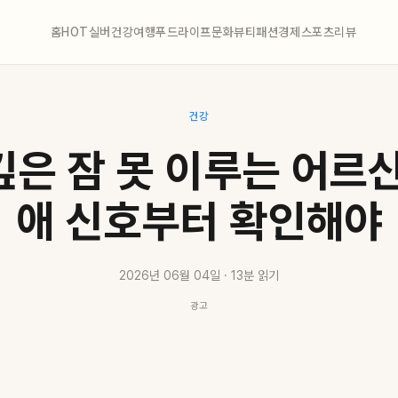
홈
HOT
실버
건강
여행
푸드
라이프
문화
뷰티
패션
경제
스포츠
리뷰
건강
깊은 잠 못 이루는 어르신
애 신호부터 확인해야
2026년 06월 04일 · 13분 읽기
광고