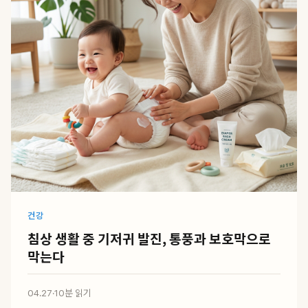
건강
침상 생활 중 기저귀 발진, 통풍과 보호막으로
막는다
04.27
·
10분 읽기