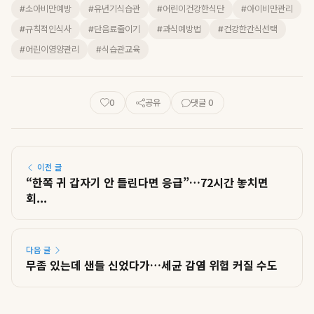
#소아비만예방
#유년기식습관
#어린이건강한식단
#아이비만관리
#규칙적인식사
#단음료줄이기
#과식예방법
#건강한간식선택
#어린이영양관리
#식습관교육
0
공유
댓글 0
이전 글
“한쪽 귀 갑자기 안 들린다면 응급”…72시간 놓치면
회...
다음 글
무좀 있는데 샌들 신었다가…세균 감염 위험 커질 수도