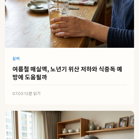
실버
여름철 매실액, 노년기 위산 저하와 식중독 예
방에 도움될까
07.02
·
12분 읽기