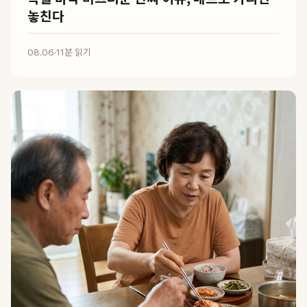
놓친다
08.06
·
11분 읽기