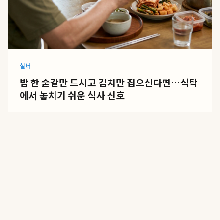
실버
밥 한 숟갈만 드시고 김치만 집으신다면…식탁
에서 놓치기 쉬운 식사 신호
08.06
·
14분 읽기