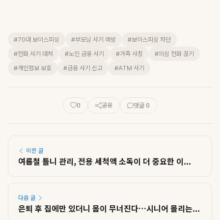
#70대 보이스피싱
#부모님 사기 예방
#보이스피싱 차단
#전화 사기 대처
#노인 금융 사기
#가족 사칭
#의심 전화 끊기
#개인정보 보호
#금융 사기 신고
#ATM 사기
0
공유
댓글 0
이전 글
여름철 틀니 관리, 전용 세척액 소독이 더 중요한 이...
다음 글
은퇴 후 집에만 있더니 몸이 무너진다…시니어 몰리는...