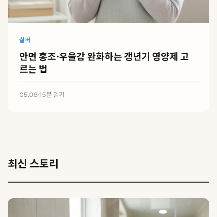
실버
안면 홍조·우울감 완화하는 갱년기 영양제 고
르는 법
05.06
·
15분 읽기
최신 스토리