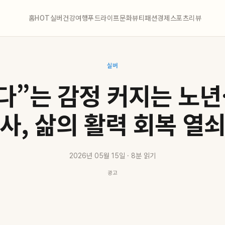
홈
HOT
실버
건강
여행
푸드
라이프
문화
뷰티
패션
경제
스포츠
리뷰
실버
다”는 감정 커지는 노
사, 삶의 활력 회복 열
2026년 05월 15일 · 8분 읽기
광고