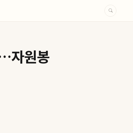
년…자원봉
쇠