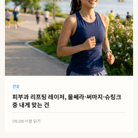
건강
피부과 리프팅 레이저, 울쎄라·써마지·슈링크
중 내게 맞는 건
05.06
·
11분 읽기