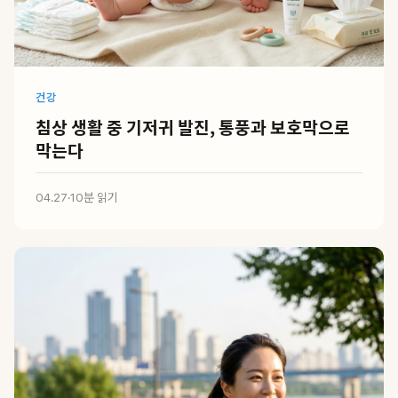
건강
침상 생활 중 기저귀 발진, 통풍과 보호막으로
막는다
04.27
·
10분 읽기