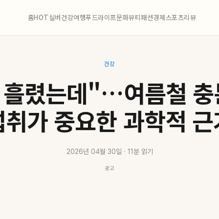
홈
HOT
실버
건강
여행
푸드
라이프
문화
뷰티
패션
경제
스포츠
리뷰
건강
이 흘렸는데"…여름철 충
섭취가 중요한 과학적 근
2026년 04월 30일 · 11분 읽기
광고