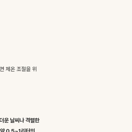
면 체온 조절을 위
더운 날씨나 격렬한
약 0.5~1리터의