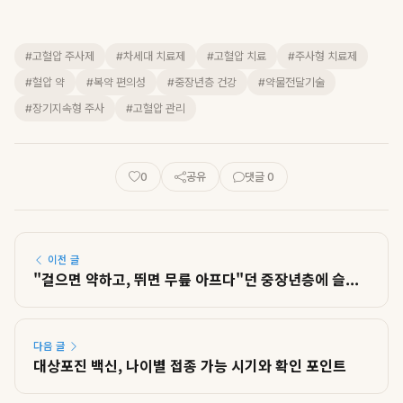
#고혈압 주사제
#차세대 치료제
#고혈압 치료
#주사형 치료제
#혈압 약
#복약 편의성
#중장년층 건강
#약물전달기술
#장기지속형 주사
#고혈압 관리
0
공유
댓글 0
이전 글
"걸으면 약하고, 뛰면 무릎 아프다"던 중장년층에 슬...
다음 글
대상포진 백신, 나이별 접종 가능 시기와 확인 포인트