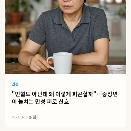
건강
"빈혈도 아닌데 왜 이렇게 피곤할까"…중장년
이 놓치는 만성 피로 신호
08.08
·
16분 읽기