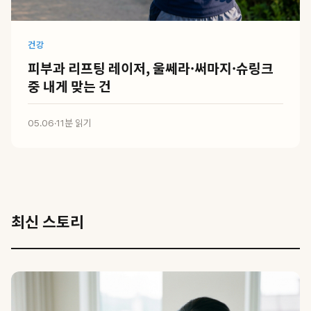
건강
피부과 리프팅 레이저, 울쎄라·써마지·슈링크
중 내게 맞는 건
05.06
·
11분 읽기
최신 스토리