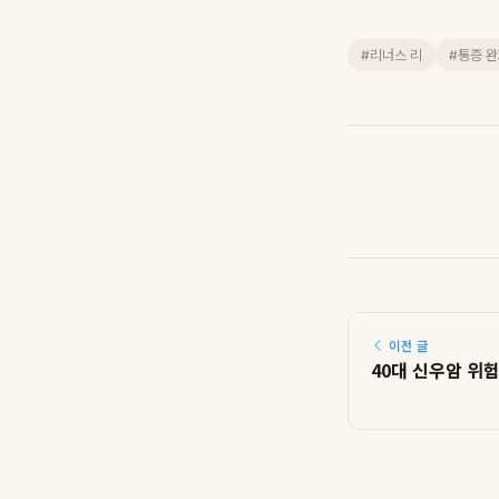
#리너스 리
#통증 
이전 글
40대 신우암 위