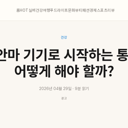
홈
HOT
실버
건강
여행
푸드
라이프
문화
뷰티
패션
경제
스포츠
리뷰
건강
안마 기기로 시작하는 통
어떻게 해야 할까?
2026년 04월 29일 · 9분 읽기
광고