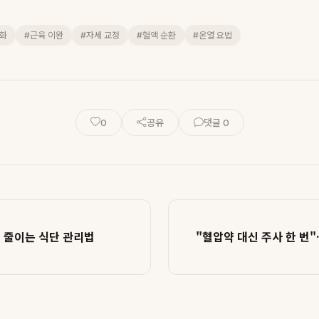
완화
#근육 이완
#자세 교정
#혈액 순환
#온열 요법
0
공유
댓글 0
험 줄이는 식단 관리법
"혈압약 대신 주사 한 번"