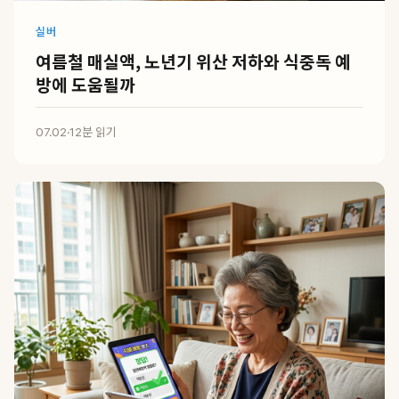
실버
여름철 매실액, 노년기 위산 저하와 식중독 예
방에 도움될까
07.02
·
12분 읽기