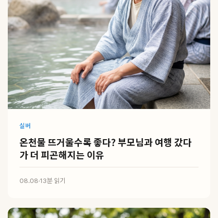
실버
온천물 뜨거울수록 좋다? 부모님과 여행 갔다
가 더 피곤해지는 이유
08.08
·
13분 읽기