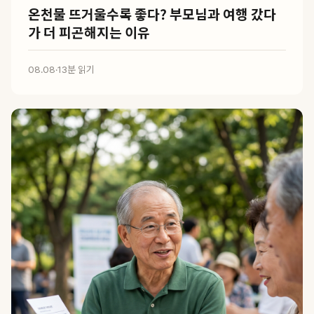
온천물 뜨거울수록 좋다? 부모님과 여행 갔다
가 더 피곤해지는 이유
08.08
·
13분 읽기