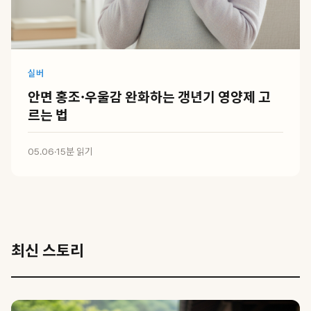
실버
안면 홍조·우울감 완화하는 갱년기 영양제 고
르는 법
05.06
·
15분 읽기
최신 스토리