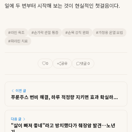
일에 두 번부터 시작해 보는 것이 현실적인 첫걸음이다.
#라핀 욕조
#손가락 관절 통증
#손목 강직 완화
#가정용 온열 요법
#파라핀 치료
0
공유
댓글 0
이전 글
푸룬주스 변비 해결, 하루 적정량 지키면 효과 확실하...
다음 글
"살이 빠져 좋네"라고 방치했다가 췌장암 발견…노년
기...