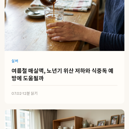
실버
여름철 매실액, 노년기 위산 저하와 식중독 예
방에 도움될까
07.02
·
12분 읽기