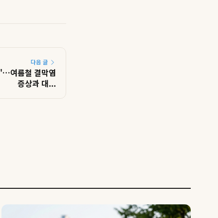
다음 글
"…여름철 결막염
증상과 대...