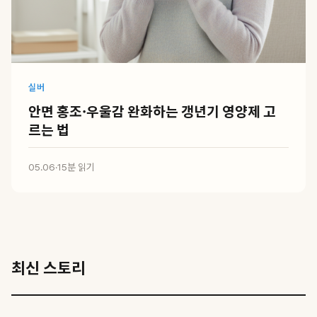
실버
안면 홍조·우울감 완화하는 갱년기 영양제 고
르는 법
05.06
·
15분 읽기
최신 스토리