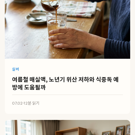
실버
여름철 매실액, 노년기 위산 저하와 식중독 예
방에 도움될까
07.02
·
12분 읽기