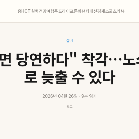
홈
HOT
실버
건강
여행
푸드
라이프
문화
뷰티
패션
경제
스포츠
리뷰
실버
들면 당연하다" 착각…노
로 늦출 수 있다
2026년 04월 26일 · 9분 읽기
광고