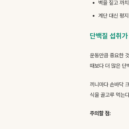
벽을 짚고 까치
계단 대신 평지
단백질 섭취가
운동만큼 중요한 것
때보다 더 많은 단
끼니마다 손바닥 크
식을 골고루 먹는다
주의할 점: