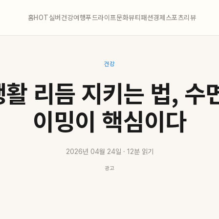
홈
HOT
실버
건강
여행
푸드
라이프
문화
뷰티
패션
경제
스포츠
리뷰
건강
활 리듬 지키는 법, 수
이밍이 핵심이다
2026년 04월 24일 · 12분 읽기
광고