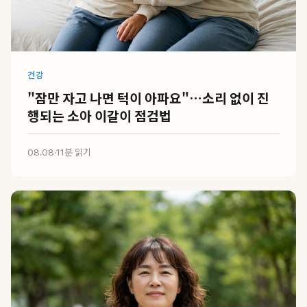
건강
"잠만 자고 나면 턱이 아파요"…소리 없이 진
행되는 소아 이갈이 점검법
08.08
·
11분 읽기