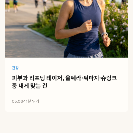
건강
피부과 리프팅 레이저, 울쎄라·써마지·슈링크
중 내게 맞는 건
05.06
·
11분 읽기