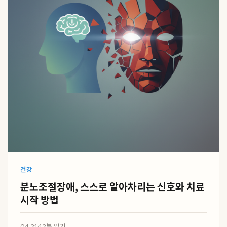
건강
분노조절장애, 스스로 알아차리는 신호와 치료
시작 방법
04.21
·
12분 읽기