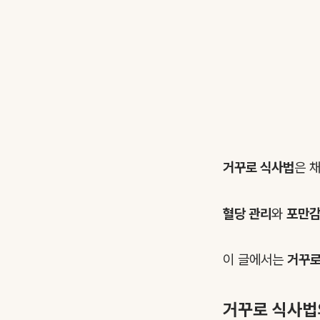
거꾸로 식사법
은 
혈당 관리
와
포만
이 글에서는
거꾸로
거꾸로 식사법