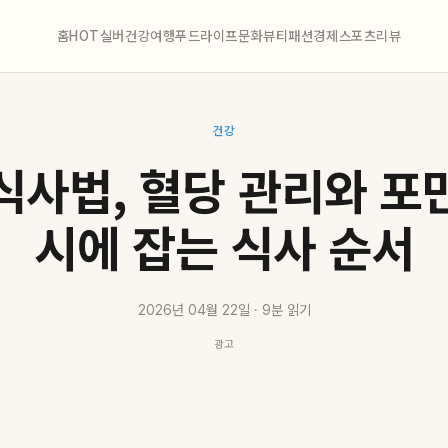
홈
HOT
실버
건강
여행
푸드
라이프
문화
뷰티
패션
경제
스포츠
리뷰
건강
식사법, 혈당 관리와 포
시에 잡는 식사 순서
2026년 04월 22일 · 9분 읽기
광고