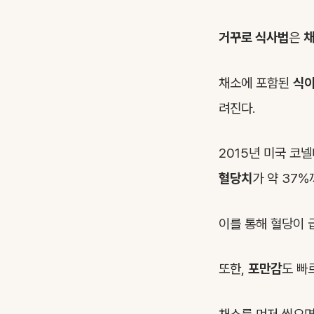
거꾸로 식사법
은
채
채소에 포함된
식
려진다.
2015년 미국 코
혈당치
가 약 37
이를 통해 혈당이 
또한,
포만감
도 빠