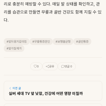
리로 충분히 예방할 수 있다. 매일 발 상태를 확인하고, 관
리를 습관으로 만들면 무릎과 골반 건강도 함께 지킬 수 있
다.
#발뒤꿈치갈라짐
#무릎통증원인
#보행불균형
#골반통증
#발각질제거
0
공유
댓글 0
이전 글
실버 세대 TV 앞 낮잠, 건강에 어떤 영향 미칠까