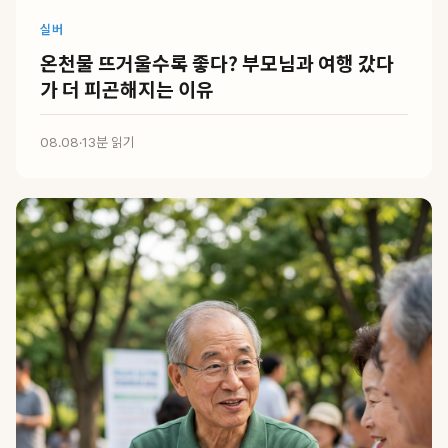
실버
온천물 뜨거울수록 좋다? 부모님과 여행 갔다
가 더 피곤해지는 이유
08.08
·
13분 읽기