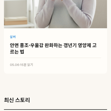
실버
안면 홍조·우울감 완화하는 갱년기 영양제 고
르는 법
05.06
·
15분 읽기
최신 스토리