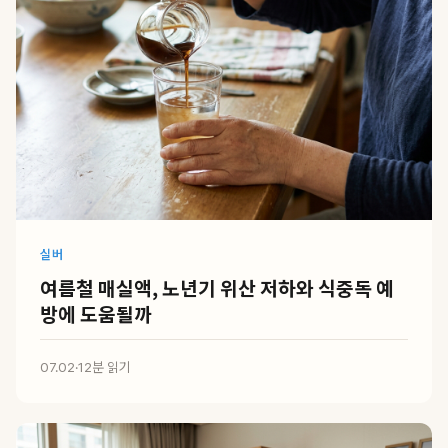
실버
여름철 매실액, 노년기 위산 저하와 식중독 예
방에 도움될까
07.02
·
12분 읽기