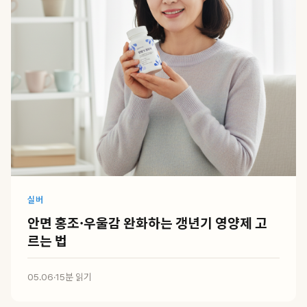
실버
안면 홍조·우울감 완화하는 갱년기 영양제 고
르는 법
05.06
·
15분 읽기