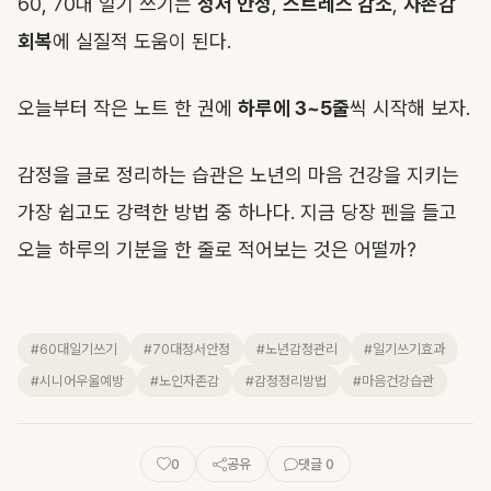
60, 70대 일기 쓰기는
정서 안정
,
스트레스 감소
,
자존감
회복
에 실질적 도움이 된다.
오늘부터 작은 노트 한 권에
하루에 3~5줄
씩 시작해 보자.
감정을 글로 정리하는 습관은 노년의 마음 건강을 지키는
가장 쉽고도 강력한 방법 중 하나다. 지금 당장 펜을 들고
오늘 하루의 기분을 한 줄로 적어보는 것은 어떨까?
#60대일기쓰기
#70대정서안정
#노년감정관리
#일기쓰기효과
#시니어우울예방
#노인자존감
#감정정리방법
#마음건강습관
0
공유
댓글 0