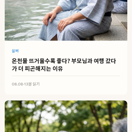
실버
온천물 뜨거울수록 좋다? 부모님과 여행 갔다
가 더 피곤해지는 이유
08.08
·
13분 읽기