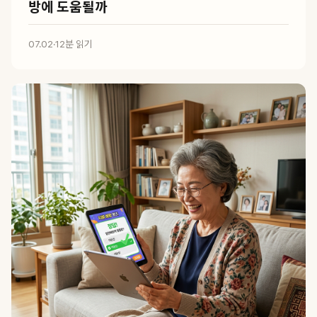
방에 도움될까
07.02
·
12분 읽기