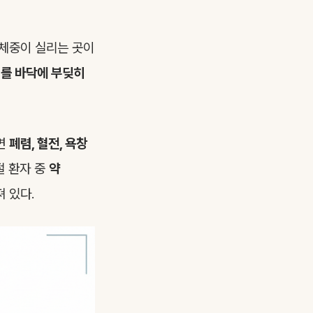
 체중이 실리는 곳이
를 바닥에 부딪히
으면
폐렴, 혈전, 욕창
절 환자 중
약
 있다.