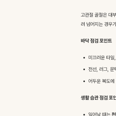
고관절 골절은 대부
려 넘어지는 경우가
바닥 점검 포인트
미끄러운 타일,
전선, 러그, 
어두운 복도에
생활 습관 점검 포
일어날 때는
천