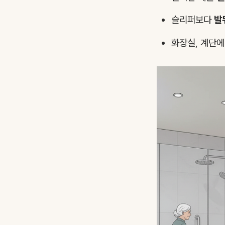
슬리퍼보다
발
화장실, 계단