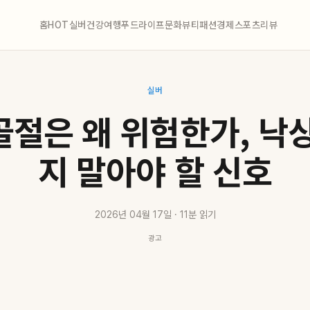
홈
HOT
실버
건강
여행
푸드
라이프
문화
뷰티
패션
경제
스포츠
리뷰
실버
골절은 왜 위험한가, 낙상
지 말아야 할 신호
2026년 04월 17일 · 11분 읽기
광고