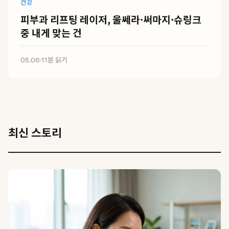
건강
피부과 리프팅 레이저, 울쎄라·써마지·슈링크
중 내게 맞는 건
05.06
·
11분 읽기
최신 스토리