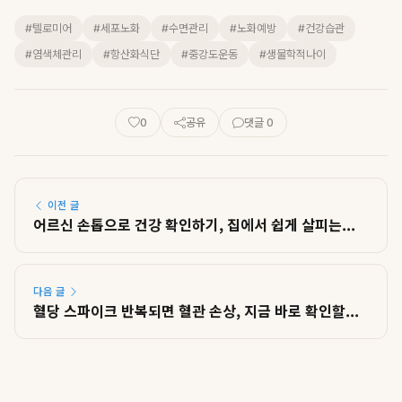
#텔로미어
#세포노화
#수면관리
#노화예방
#건강습관
#염색체관리
#항산화식단
#중강도운동
#생물학적나이
0
공유
댓글 0
이전 글
어르신 손톱으로 건강 확인하기, 집에서 쉽게 살피는...
다음 글
혈당 스파이크 반복되면 혈관 손상, 지금 바로 확인할...