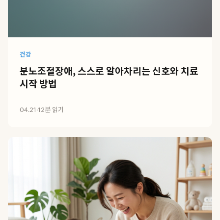
건강
분노조절장애, 스스로 알아차리는 신호와 치료
시작 방법
04.21
·
12분 읽기