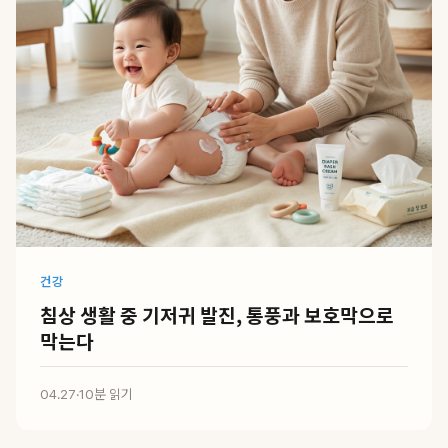
건강
침상 생활 중 기저귀 발진, 통풍과 보호막으로
막는다
04.27
·
10분 읽기