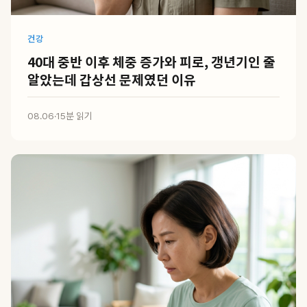
건강
40대 중반 이후 체중 증가와 피로, 갱년기인 줄
알았는데 갑상선 문제였던 이유
08.06
·
15분 읽기