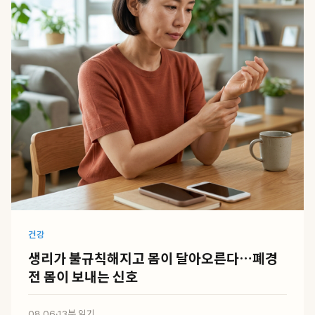
건강
생리가 불규칙해지고 몸이 달아오른다…폐경
전 몸이 보내는 신호
08.06
·
13분 읽기