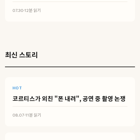
07.30
·
12분 읽기
최신 스토리
HOT
코르티스가 외친 "폰 내려", 공연 중 촬영 논쟁
08.07
·
11분 읽기