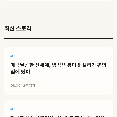
최신 스토리
푸드
매콤달콤한 신세계, 엽떡 떡볶이맛 젤리가 편의
점에 떴다
08.06
·
12분 읽기
푸드