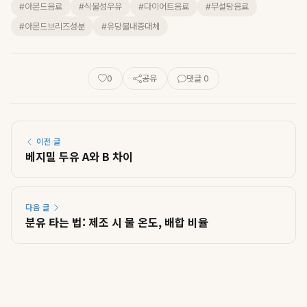
#아몬드음료
#식물성우유
#다이어트음료
#무설탕음료
#아몬드브리즈성분
#유당불내증대체
0
공유
댓글 0
이전 글
베지밀 두유 A와 B 차이
다음 글
분유 타는 법: 제조 시 물 온도, 배합 비율