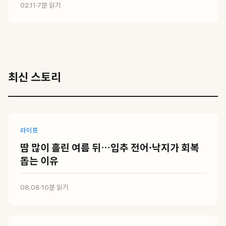
02.11
·
7분 읽기
최신 스토리
라이프
땀 많이 흘린 여름 뒤…입추 전어·낙지가 회복
돕는 이유
08.08
·
10분 읽기