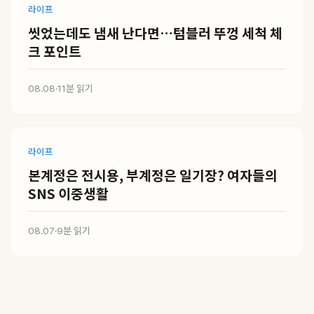
라이프
씻었는데도 냄새 난다면…텀블러 뚜껑 세척 체
크 포인트
08.08
·
11분 읽기
라이프
본계정은 전시용, 부계정은 일기장? 여자들의
SNS 이중생활
08.07
·
9분 읽기