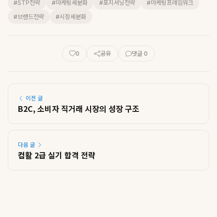
#STP전략
#마케팅세분화
#포지셔닝전략
#마케팅프레임워크
#브랜드전략
#시장세분화
0
공유
댓글 0
이전 글
B2C, 소비자 직거래 시장의 성장 구조
다음 글
컴활 2급 실기 합격 전략