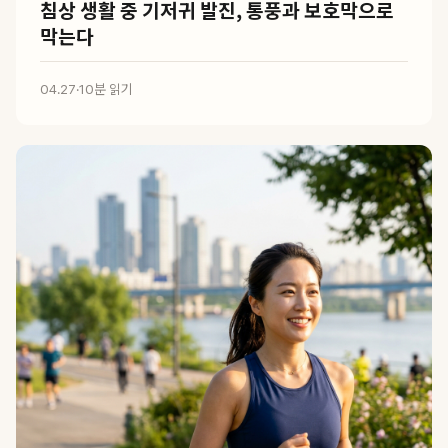
침상 생활 중 기저귀 발진, 통풍과 보호막으로
막는다
04.27
·
10분 읽기