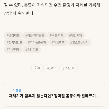
될 수 있다. 통증이 지속되면 수면 환경과 자세를 기록해
상담 때 확인한다.
#냉감패드
#여름 허리통증
#수면 자세
#냉감베개
#접촉냉감도
#허리통증완화
#여름침구
#옆으로누우기
#무릎베개
#수면온도
0
공유
댓글 0
이전 글
재채기가 멈추지 않는다면? 장마철 곰팡이와 알레르기...