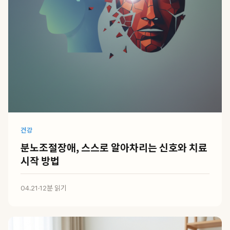
건강
분노조절장애, 스스로 알아차리는 신호와 치료
시작 방법
04.21
·
12분 읽기