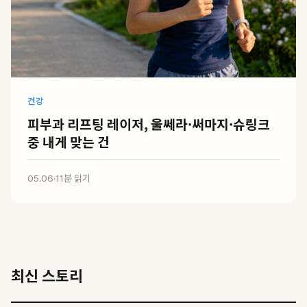
건강
피부과 리프팅 레이저, 울쎄라·써마지·슈링크
중 내게 맞는 건
05.06
·
11분 읽기
최신 스토리