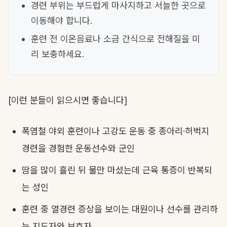
경련 부위는 부드럽게 마사지하고 서늘한 곳으로
이동해야 합니다.
훈련 전 이온음료나 소금 간식으로 전해질을 미
리 보충하세요.
[이런 분들이 읽으시면 좋습니다]
폭염철 야외 훈련이나 고강도 운동 중 종아리·허벅지
경련을 경험한 운동선수와 군인
땀을 많이 흘린 뒤 물만 마셨는데 근육 통증이 반복되
는 성인
훈련 중 열경련 증상을 보이는 대원이나 선수를 관리하
는 지도자와 보호자