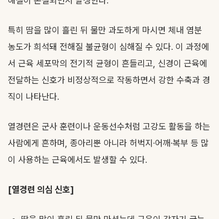
해질이 손실되면서 발생한다.
특히 땀을 많이 흘린 뒤 물만 과도하게 마시면 체내 염분
농도가 희석돼 전해질 불균형이 심해질 수 있다. 이 과정에
서 근육 세포막의 전기적 균형이 흔들리고, 신경이 근육에
전달하는 신호가 비정상적으로 작동하면서 강한 수축과 경
직이 나타난다.
열경련은 군사 훈련이나 운동선수처럼 고강도 활동을 하는
사람에게 흔하며, 종아리뿐 아니라 허벅지·어깨·복부 등 많
이 사용하는 근육에서도 발생할 수 있다.
[열경련 의심 신호]