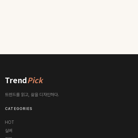
Trend
Pick
트렌드를 읽고, 삶을 디자인하다.
CATEGORIES
HOT
실버