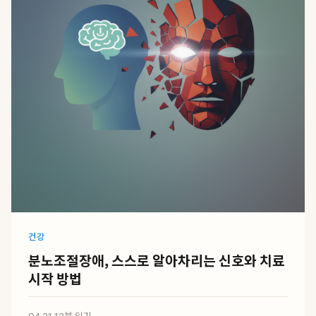
건강
분노조절장애, 스스로 알아차리는 신호와 치료
시작 방법