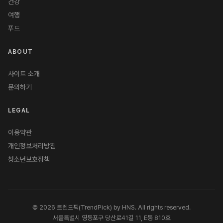
건강
여행
푸드
ABOUT
사이트 소개
문의하기
LEGAL
이용약관
개인정보처리방침
청소년보호정책
© 2026 트렌드픽(TrendPick) by HNS. All rights reserved.
서울특별시 영등포구 당산로41길 11, E동 810호