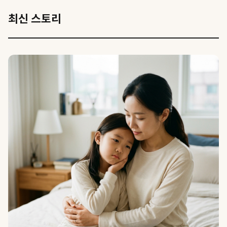
최신 스토리