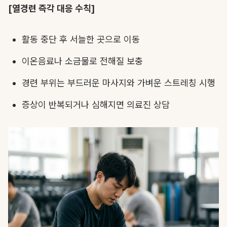
[열경련 즉각 대응 수칙]
활동 중단 후 서늘한 곳으로 이동
이온음료나 소금물로 전해질 보충
경련 부위는 부드러운 마사지와 가벼운 스트레칭 시행
증상이 반복되거나 심해지면 의료진 상담