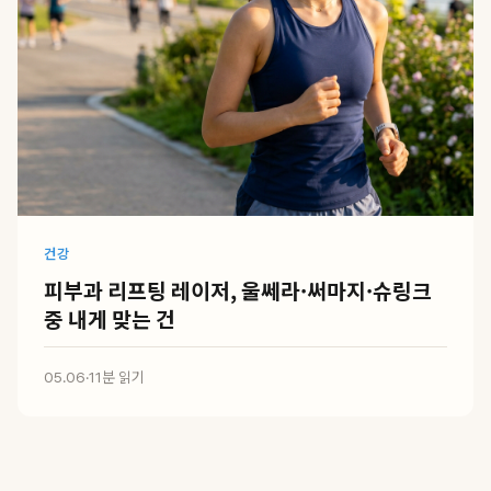
건강
피부과 리프팅 레이저, 울쎄라·써마지·슈링크
중 내게 맞는 건
05.06
·
11분 읽기