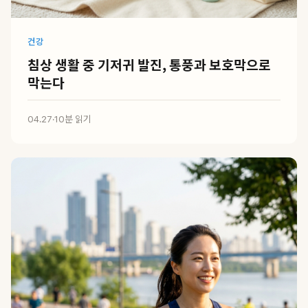
건강
침상 생활 중 기저귀 발진, 통풍과 보호막으로
막는다
04.27
·
10분 읽기