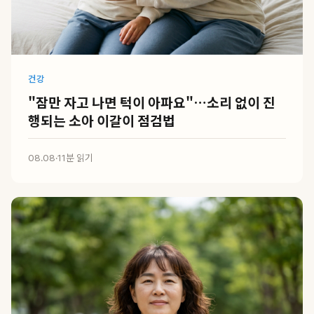
건강
"잠만 자고 나면 턱이 아파요"…소리 없이 진
행되는 소아 이갈이 점검법
08.08
·
11분 읽기