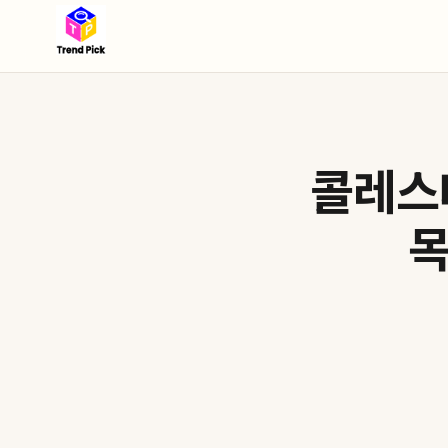
콜레스테
목