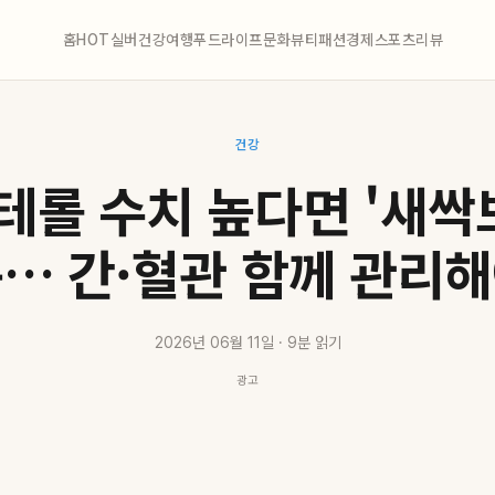
홈
HOT
실버
건강
여행
푸드
라이프
문화
뷰티
패션
경제
스포츠
리뷰
건강
롤 수치 높다면 '새싹
… 간·혈관 함께 관리
2026년 06월 11일 · 9분 읽기
광고