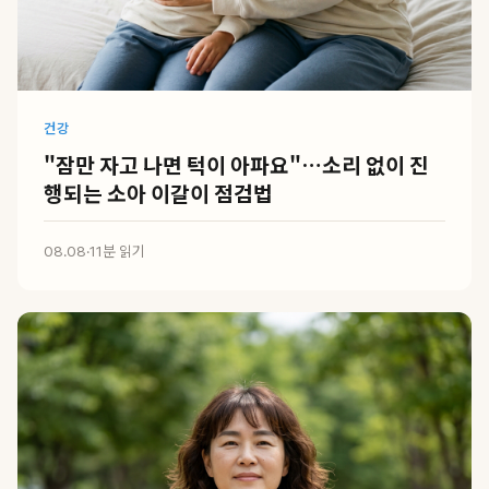
건강
"잠만 자고 나면 턱이 아파요"…소리 없이 진
행되는 소아 이갈이 점검법
08.08
·
11분 읽기