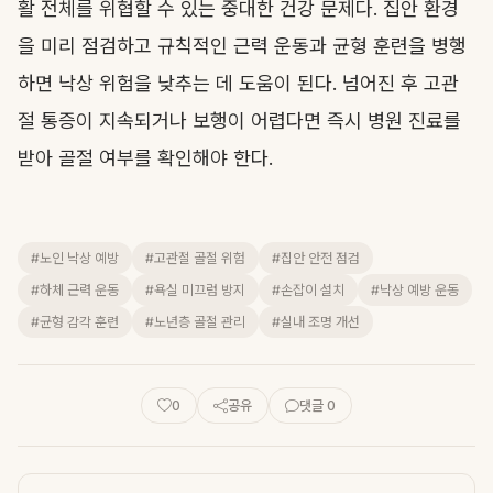
활 전체를 위협할 수 있는 중대한 건강 문제다. 집안 환경
을 미리 점검하고 규칙적인 근력 운동과 균형 훈련을 병행
하면 낙상 위험을 낮추는 데 도움이 된다. 넘어진 후 고관
절 통증이 지속되거나 보행이 어렵다면 즉시 병원 진료를
받아 골절 여부를 확인해야 한다.
#노인 낙상 예방
#고관절 골절 위험
#집안 안전 점검
#하체 근력 운동
#욕실 미끄럼 방지
#손잡이 설치
#낙상 예방 운동
#균형 감각 훈련
#노년층 골절 관리
#실내 조명 개선
0
공유
댓글 0