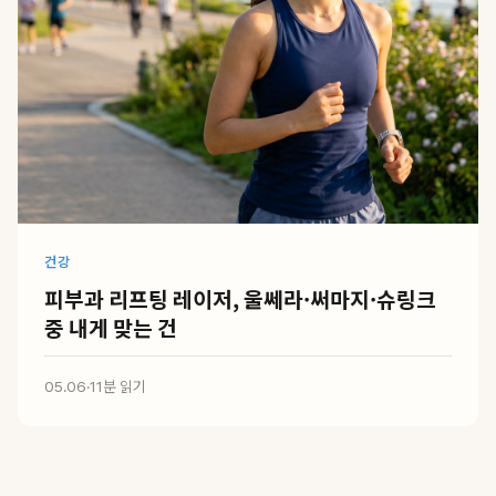
건강
피부과 리프팅 레이저, 울쎄라·써마지·슈링크
중 내게 맞는 건
05.06
·
11분 읽기