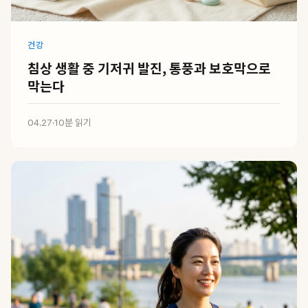
건강
침상 생활 중 기저귀 발진, 통풍과 보호막으로
막는다
04.27
·
10분 읽기