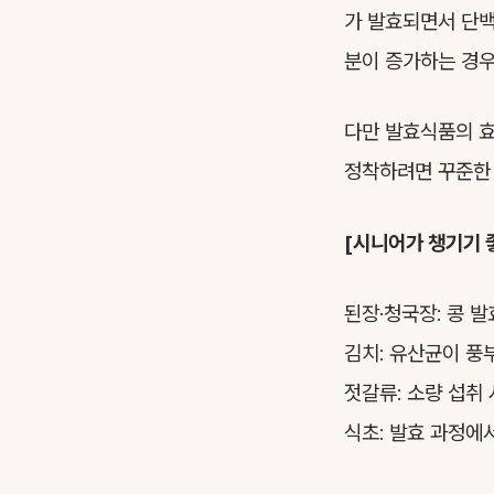
가 발효되면서 단백
분이 증가하는 경우
다만 발효식품의 효
정착하려면 꾸준한 
[시니어가 챙기기 
된장·청국장: 콩 
김치: 유산균이 풍
젓갈류: 소량 섭취
식초: 발효 과정에