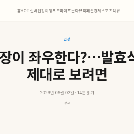
홈
HOT
실버
건강
여행
푸드
라이프
문화
뷰티
패션
경제
스포츠
리뷰
건강
 장이 좌우한다?…발효
제대로 보려면
2026년 06월 02일 · 14분 읽기
광고