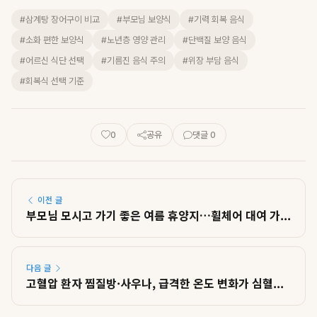
#삼계탕 장어구이 비교
#부모님 보양식
#기력 회복 음식
#소화 편한 보양식
#노년층 영양 관리
#단백질 보양 음식
#어르신 식단 선택
#기름진 음식 주의
#위장 부담 음식
#회복식 선택 기준
0
공유
댓글 0
이전 글
부모님 모시고 가기 좋은 여름 휴양지…휠체어 대여 가...
다음 글
고혈압 환자 찜질방·사우나, 급격한 온도 변화가 심혈...