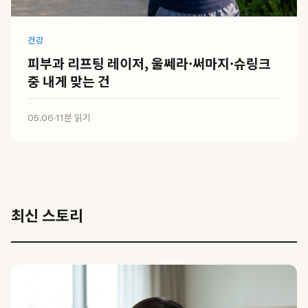
건강
피부과 리프팅 레이저, 울쎄라·써마지·슈링크
중 내게 맞는 건
05.06
·
11분 읽기
최신 스토리